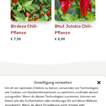
Birdeye Chili-
Bhut Jolokia Chili-
Pflanze
Pflanze
€
7,90
€
8,90
Hot & Spicy News
Einwilligung verwalten
Um dir ein optimales Erlebnis zu bieten, verwenden wir Technologien
Der Newsletter der Chili-Werkstatt
wie Cookies, um Geräteinformationen zu speichern und/oder darauf
zuzugreifen. Wenn du diesen Technologien zustimmst, können wir
... alles über die Chili zum
Daten wie das Surfverhalten oder eindeutige IDs auf dieser Website
Nachlesen!
verarbeiten. Wenn du deine Einwilligung nicht erteilst oder