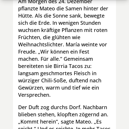
Am Morgen des 24. Dezember
pflanzte Mateo die Samen hinter der
Hütte. Als die Sonne sank, bewegte
sich die Erde. In wenigen Stunden
wuchsen kräftige Pflanzen mit roten
Früchten, die glühten wie
Weihnachtslichter. María weinte vor
Freude.
„Wir können ein Fest
machen. Für alle.“
Gemeinsam
bereiteten sie Birria Tacos zu:
langsam geschmortes Fleisch in
würziger Chili-Soße, duftend nach
Gewürzen, warm und tief wie ein
Versprechen.
Der Duft zog durchs Dorf. Nachbarn
blieben stehen, klopften zögernd an.
„Kommt herein“, sagte Mateo. „Es
reicht.“
Und es reichte. Je mehr Tacos