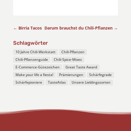
←
Birria Tacos
Darum brauchst du Chili-Pflanzen
→
Schlagwörter
10 Jahre Chili-Werkstatt
Chili-Pflanzen
Chili-Pflanzenguide
Chili-Spice-Mixes
E-Commerce-Gütezeichen
Great Taste Award
Make your life a fiesta!
Prämierungen
Schärfegrade
Schärfepioniere
TasteAtlas
Unsere Lieblingssorten