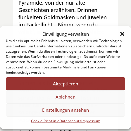
Pyramide, von der nur alte
Geschichten erzählten. Drinnen
funkelten Goldmasken und Juwelen
im Fackellicht.
„Nimm, wenn du
willst“, sagte der Affe.
Doch Mateo
Einwilligung verwalten
sah darin nicht Reichtum, sondern
Um dir ein optimales Erlebnis zu bieten, verwenden wir Technologien
die Gesichter seiner Kinder. „Gold
wie Cookies, um Geräteinformationen zu speichern und/oder darauf
zuzugreifen. Wenn du diesen Technologien zustimmst, können wir
füllt den Bauch nicht“, murmelte er
Daten wie das Surfverhalten oder eindeutige IDs auf dieser Website
und ging weiter.
In der letzten
verarbeiten. Wenn du deine Einwilligung nicht erteilst oder
zurückziehst, können bestimmte Merkmale und Funktionen
Kammer lag ein kleines Bündel in
beeinträchtigt werden.
Palmblättern: leuchtend rote Chili-
Samen, als brenne in jedem ein
Akzeptieren
winziges Feuer.
„Das ist dein Schatz“,
Ablehnen
sprach der Affe. „Sie wachsen in
einer Nacht und versiegen nie –
Einstellungen ansehen
solange du teilst.“
Dann war er
verschwunden.
Cookie-Richtlinie
Datenschutz
Impressum