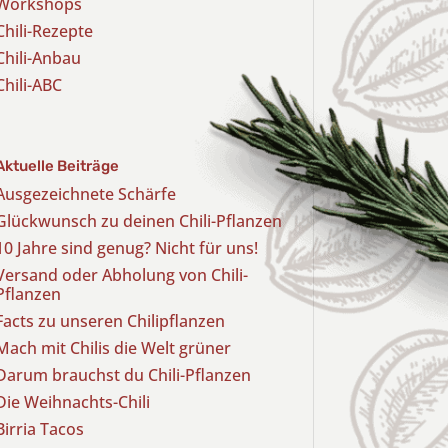
Workshops
Chili-Rezepte
Chili-Anbau
Chili-ABC
Aktuelle Beiträge
Ausgezeichnete Schärfe
Glückwunsch zu deinen Chili-Pflanzen
10 Jahre sind genug? Nicht für uns!
Versand oder Abholung von Chili-
Pflanzen
Facts zu unseren Chilipflanzen
Mach mit Chilis die Welt grüner
Darum brauchst du Chili-Pflanzen
Die Weihnachts-Chili
Birria Tacos