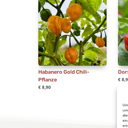
Habanero Gold Chili-
Dor
Pflanze
€
8,
€
8,90
Um 
um 
die
ein
ert