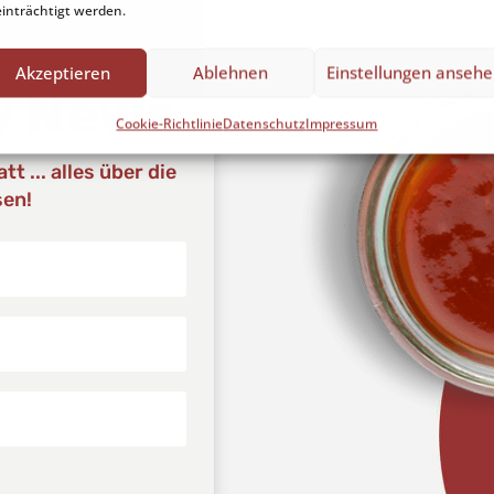
inträchtigt werden.
Akzeptieren
Ablehnen
Einstellungen anseh
y News
Cookie-Richtlinie
Datenschutz
Impressum
t ... alles über die
sen!