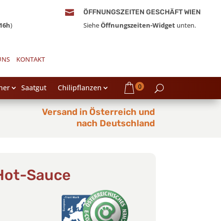

ÖFFNUNGSZEITEN GESCHÄFT WIEN
16h
)
Siehe
Öffnungszeiten-Widget
unten.
UNS
KONTAKT
0
her
Saatgut
Chilipflanzen
Versand in Österreich und
nach Deutschland
Hot-Sauce