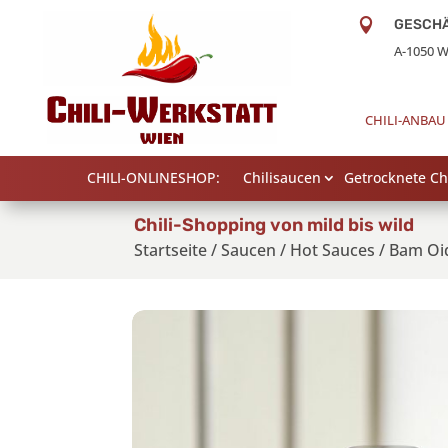

GESCH
A-1050 W
CHILI-ANBAU
CHILI-ONLINESHOP:
Chilisaucen
Getrocknete Chi
Chili-Shopping von mild bis wild
Startseite
/
Saucen
/
Hot Sauces
/
Bam Oi