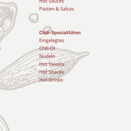
Hot Sauces
Pasten & Salsas
Chili-Spezialitäten
Eingelegtes
Chili-Öl
Nudeln
Hot Sweets
Hot Snacks
Hot Drinks