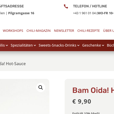
ÄFTSADRESSE

TELEFON / HOTLINE
ien |
Pilgramgasse 16
+43 1 961 01 04 (
MO-FR 10-
WORKSHOPS
CHILI-MAGAZIN
NEWSLETTER
CHILI-REZEPTE
ÜBER 
lis
Spezialitäten
Sweets-Snacks-Drinks
Geschenke
Büc
da! Hot-Sauce
Bam Oida! 
€
9,90
Enthält 10% MwSt.