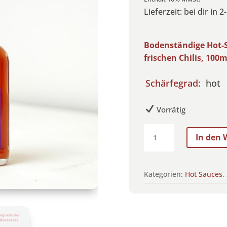
Lieferzeit: bei dir in
Bodenständige Hot-S
frischen Chilis, 100m
Schärfegrad:
hot
Vorrätig
Bam
In den
Oida!
Hot-
Sauce
Kategorien:
Hot Sauces
,
Menge