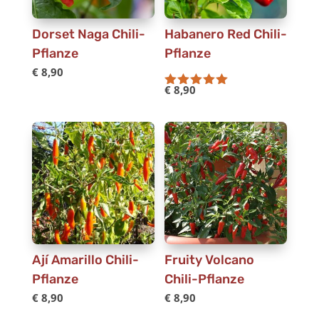
Dorset Naga Chili-
Habanero Red Chili-
Pflanze
Pflanze
€
8,90
€
8,90
Bewertet mit
100
von 5
Ají Amarillo Chili-
Fruity Volcano
Pflanze
Chili-Pflanze
€
8,90
€
8,90