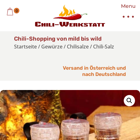
Menu
0
Chili-Shopping von mild bis wild
Startseite
/
Gewürze
/
Chilisalze
/
Chili-Salz
Versand in Österreich und
nach Deutschland