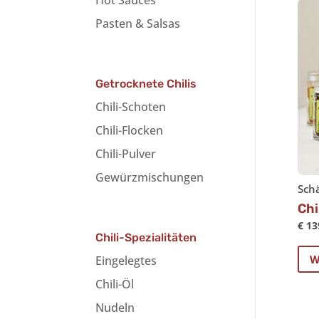
Hot Sauces
Pasten & Salsas
Getrocknete Chilis
Chili-Schoten
Chili-Flocken
Chili-Pulver
Gewürzmischungen
Schä
Chi
€
13
Chili-Spezialitäten
W
Eingelegtes
Chili-Öl
Nudeln