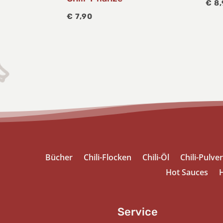
€
8,
€
7,90
Bücher
Chili-Flocken
Chili-Öl
Chili-Pulver
Hot Sauces
H
Service