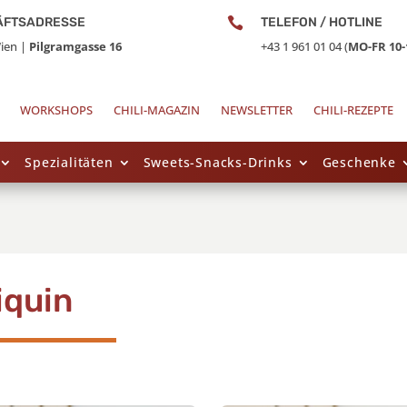
ÄFTSADRESSE

TELEFON / HOTLINE
ien |
Pilgramgasse 16
+43 1 961 01 04 (
MO-FR 10-
WORKSHOPS
CHILI-MAGAZIN
NEWSLETTER
CHILI-REZEPTE
Spezialitäten
Sweets-Snacks-Drinks
Geschenke
iquin