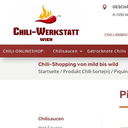

GESCH
A-1050 W
CHILI-ANBAU
CHILI-ONLINESHOP:
Chilisaucen
Getrocknete Chilis
Chili-Shopping von mild bis wild
Startseite
/
Produkt Chili-Sorte(n)
/
Piquin
P
Chilisaucen