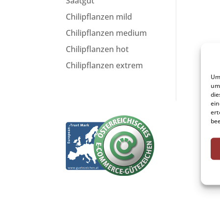
Saatgut
Chilipflanzen mild
Chilipflanzen medium
Chilipflanzen hot
Chilipflanzen extrem
Um 
um 
die
ein
ert
bee