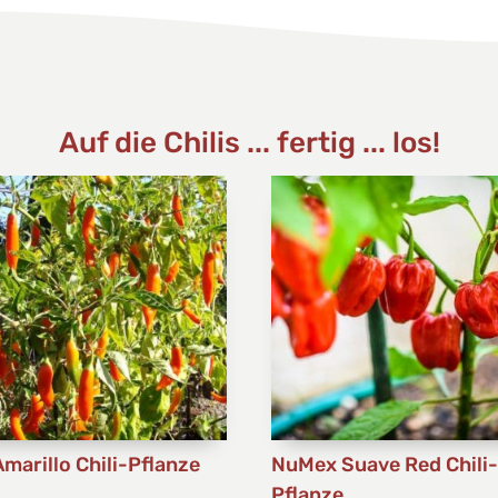
Auf die Chilis ... fertig ... los!
Amarillo Chili-Pflanze
NuMex Suave Red Chili
Pflanze