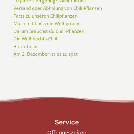
10 Jahre sind genug? Nicht für uns!
Versand oder Abholung von Chili-Pflanzen
Facts zu unseren Chilipflanzen
Mach mit Chilis die Welt grüner
Darum brauchst du Chili-Pflanzen
Die Weihnachts-Chili
Birria Tacos
Am 2. Dezember ist es zu spät
Service
Öffnungszeiten