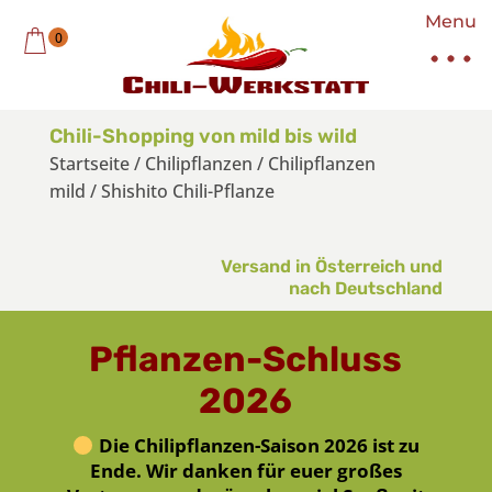
Menu
0
Chili-Shopping von mild bis wild
Startseite
/
Chilipflanzen
/
Chilipflanzen
mild
/
Shishito Chili-Pflanze
Versand in Österreich und
nach Deutschland
Pflanzen-Schluss
2026
Die Chilipflanzen-Saison 2026 ist zu
Ende. Wir danken für euer großes