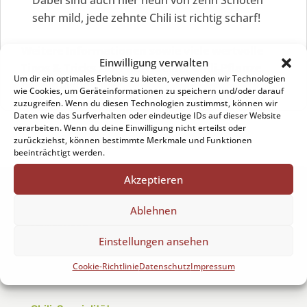
Dabei sind auch hier neun von zehn Schoten
sehr mild, jede zehnte Chili ist richtig scharf!
Weitere Informationen sowie viele wertvolle
Einwilligung verwalten
Tipps & Tricks zur Pflege deiner Chili-Pflanze
Um dir ein optimales Erlebnis zu bieten, verwenden wir Technologien
bekommst du
hier
.
wie Cookies, um Geräteinformationen zu speichern und/oder darauf
zuzugreifen. Wenn du diesen Technologien zustimmst, können wir
Daten wie das Surfverhalten oder eindeutige IDs auf dieser Website
verarbeiten. Wenn du deine Einwilligung nicht erteilst oder
zurückziehst, können bestimmte Merkmale und Funktionen
beeinträchtigt werden.
Akzeptieren
Ablehnen
Chilisaucen
Einstellungen ansehen
Hot Sauces
Pasten & Salsas
Cookie-Richtlinie
Datenschutz
Impressum