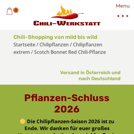
Menu
0
Chili-Shopping von mild bis wild
Startseite
/
Chilipflanzen
/
Chilipflanzen
extrem
/
Scotch Bonnet Red Chili-Pflanze
Versand in Österreich und
nach Deutschland
Pflanzen-Schluss
2026
Die Chilipflanzen-Saison 2026 ist zu
Ende. Wir danken für euer großes