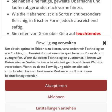
Sie haben eine faltige, gewellte Oberfläche und
laufen abgerundet nach vorne hin zu.
Wie die Habanero ist die Sorte nicht besonders
fleischig, in frischer Form jedoch ausreichend
saftig.
Sie reifen von Grün über Gelb auf
leuchtendes
Rot
, wobei sie noch lange nach der Ernte vom
Einwilligung verwalten
Stock nachfärben kann.
Um dir ein optimales Erlebnis zu bieten, verwenden wir Technologien
wie Cookies, um Geräteinformationen zu speichern und/oder darauf
zuzugreifen. Wenn du diesen Technologien zustimmst, können wir
Weitere Informationen sowie viele wertvolle
Daten wie das Surfverhalten oder eindeutige IDs auf dieser Website
Tipps & Tricks zur Pflege deiner Chili-Pflanze
verarbeiten. Wenn du deine Einwilligung nicht erteilst oder
bekommst du
hier
.
zurückziehst, können bestimmte Merkmale und Funktionen
beeinträchtigt werden.
Akzeptieren
Ablehnen
Einstellungen ansehen