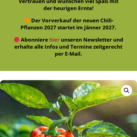
Vertrauen und wünschen viel Spaß mit
der heurigen Ernte!
Der Vorverkauf der neuen Chili-
Pflanzen 2027 startet im Jänner 2027.
Abonniere
hier
unseren Newsletter und
erhalte alle Infos und Termine zeitgerecht
per E-Mail.