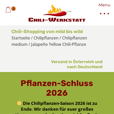
Menu
0
Chili-Shopping von mild bis wild
Startseite
/
Chilipflanzen
/
Chilipflanzen
medium
/
Jalapeño Yellow Chili-Pflanze
Versand in Österreich und
nach Deutschland
Pflanzen-Schluss
2026
Die Chilipflanzen-Saison 2026 ist zu
Ende. Wir danken für euer großes