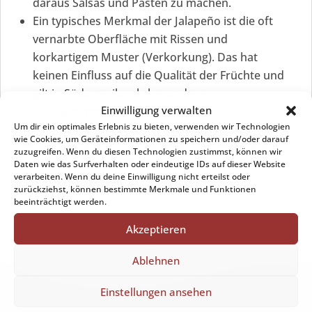
daraus Salsas und Pasten zu machen.
Ein typisches Merkmal der Jalapeño ist die oft
vernarbte Oberfläche mit Rissen und
korkartigem Muster (Verkorkung). Das hat
keinen Einfluss auf die Qualität der Früchte und
gilt in Südamerika als besonderes
Einwilligung verwalten
Qualitätsmerkmal.
Um dir ein optimales Erlebnis zu bieten, verwenden wir Technologien
wie Cookies, um Geräteinformationen zu speichern und/oder darauf
Weitere Informationen sowie viele wertvolle
zuzugreifen. Wenn du diesen Technologien zustimmst, können wir
Tipps & Tricks zur Pflege deiner Chili-Pflanze
Daten wie das Surfverhalten oder eindeutige IDs auf dieser Website
verarbeiten. Wenn du deine Einwilligung nicht erteilst oder
bekommst du
hier
.
zurückziehst, können bestimmte Merkmale und Funktionen
beeinträchtigt werden.
Akzeptieren
Ablehnen
Einstellungen ansehen