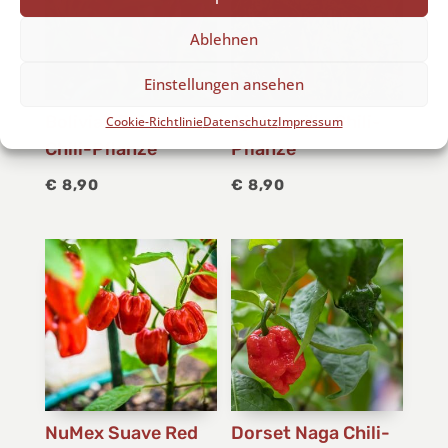
Ablehnen
Einstellungen ansehen
Bolivian Rainbow
Ají Amarillo Chili-
Cookie-Richtlinie
Datenschutz
Impressum
Chili-Pflanze
Pflanze
€
8,90
€
8,90
NuMex Suave Red
Dorset Naga Chili-