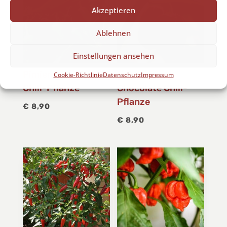
Akzeptieren
Ablehnen
Einstellungen ansehen
Pimiento de Padrón
Habanero
Cookie-Richtlinie
Datenschutz
Impressum
Chili-Pflanze
Chocolate Chili-
Pflanze
€
8,90
€
8,90