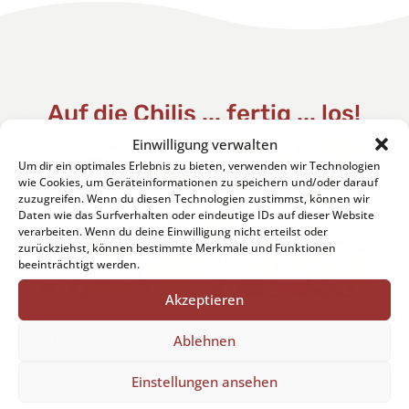
Auf die Chilis ... fertig ... los!
Einwilligung verwalten
Um dir ein optimales Erlebnis zu bieten, verwenden wir Technologien
wie Cookies, um Geräteinformationen zu speichern und/oder darauf
zuzugreifen. Wenn du diesen Technologien zustimmst, können wir
Daten wie das Surfverhalten oder eindeutige IDs auf dieser Website
verarbeiten. Wenn du deine Einwilligung nicht erteilst oder
zurückziehst, können bestimmte Merkmale und Funktionen
beeinträchtigt werden.
Akzeptieren
Jalapeño Chili-
Habanero Gold
Ablehnen
Pflanze
Chili-Pflanze
€
7,90
€
8,90
Einstellungen ansehen