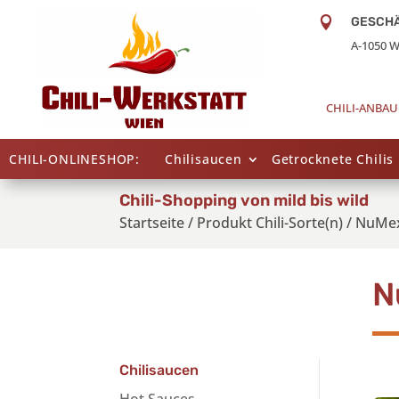

GESCH
A-1050 W
CHILI-ANBAU
CHILI-ONLINESHOP:
Chilisaucen
Getrocknete Chilis
Chili-Shopping von mild bis wild
Startseite
/
Produkt Chili-Sorte(n)
/
NuMex
N
Chilisaucen