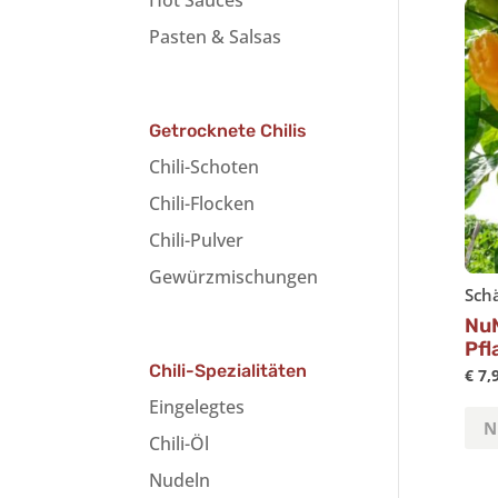
Hot Sauces
Pasten & Salsas
Getrocknete Chilis
Chili-Schoten
Chili-Flocken
Chili-Pulver
Gewürzmischungen
Schä
NuM
Pfl
Chili-Spezialitäten
€
7,
Eingelegtes
Chili-Öl
Nudeln