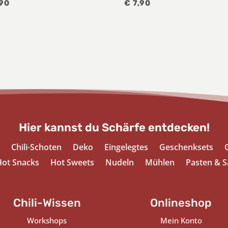
90
€
7,90
Hier kannst du Schärfe entdecken!
Chili-Schoten
Deko
Eingelegtes
Geschenksets
ot Snacks
Hot Sweets
Nudeln
Mühlen
Pasten & S
Chili-Wissen
Onlineshop
Workshops
Mein Konto