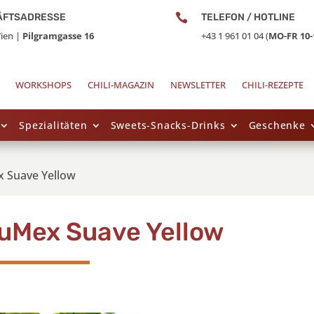
ÄFTSADRESSE

TELEFON / HOTLINE
ien |
Pilgramgasse 16
+43 1 961 01 04 (
MO-FR 10-
WORKSHOPS
CHILI-MAGAZIN
NEWSLETTER
CHILI-REZEPTE
Spezialitäten
Sweets-Snacks-Drinks
Geschenke
 Suave Yellow
uMex Suave Yellow