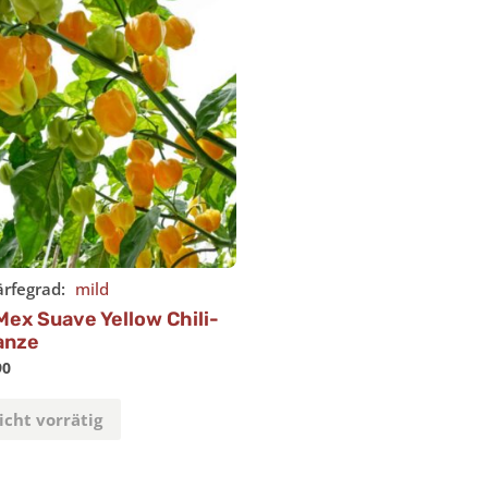
rfegrad:
mild
ex Suave Yellow Chili-
anze
90
Nicht vorrätig