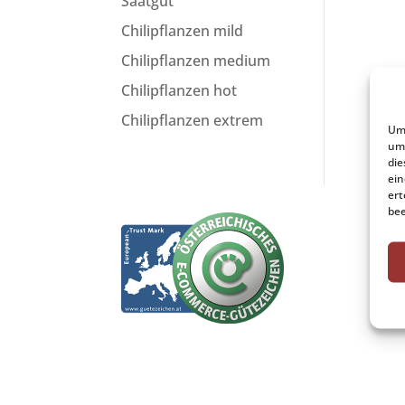
Saatgut
Chilipflanzen mild
Chilipflanzen medium
Chilipflanzen hot
Chilipflanzen extrem
Um 
um 
die
ein
ert
bee