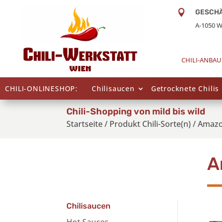

GESCH
A-1050 W
CHILI-ANBAU
CHILI-ONLINESHOP:
Chilisaucen
Getrocknete Chilis
Chili-Shopping von mild bis wild
Startseite
/
Produkt Chili-Sorte(n)
/
Amazo
A
Chilisaucen