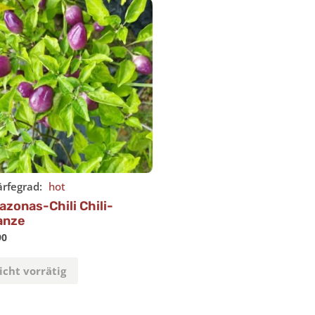
rfegrad:
hot
zonas-Chili Chili-
anze
90
Nicht vorrätig