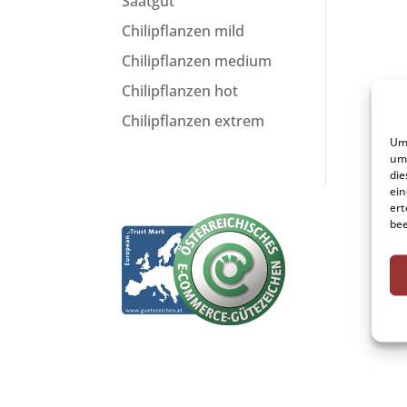
Saatgut
Chilipflanzen mild
Chilipflanzen medium
Chilipflanzen hot
Chilipflanzen extrem
Um 
um 
die
ein
ert
bee