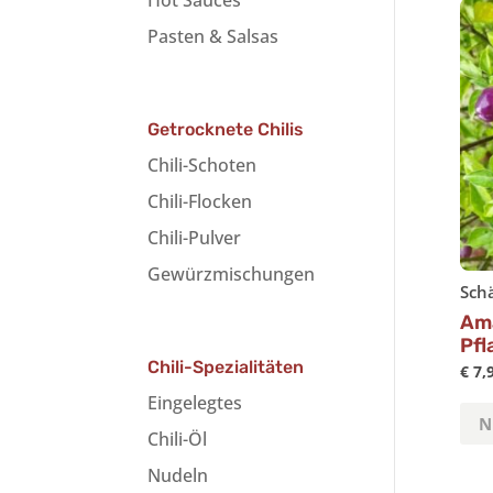
Hot Sauces
Pasten & Salsas
Getrocknete Chilis
Chili-Schoten
Chili-Flocken
Chili-Pulver
Gewürzmischungen
Schä
Ama
Pfl
Chili-Spezialitäten
€
7,
Eingelegtes
Chili-Öl
Nudeln