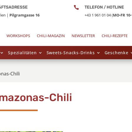
ÄFTSADRESSE

TELEFON / HOTLINE
ien |
Pilgramgasse 16
+43 1 961 01 04 (
MO-FR 10-
WORKSHOPS
CHILI-MAGAZIN
NEWSLETTER
CHILI-REZEPTE
Spezialitäten
Sweets-Snacks-Drinks
Geschenke
nas-Chili
mazonas-Chili