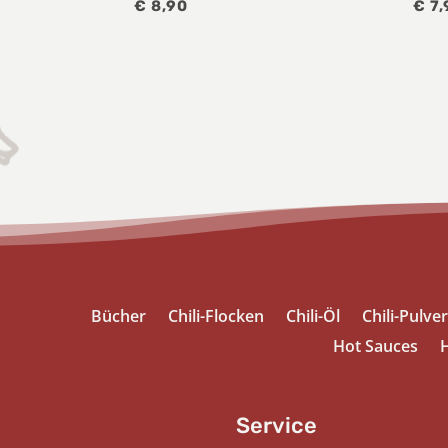
€
8,90
€
7,
Bücher
Chili-Flocken
Chili-Öl
Chili-Pulver
Hot Sauces
H
Service