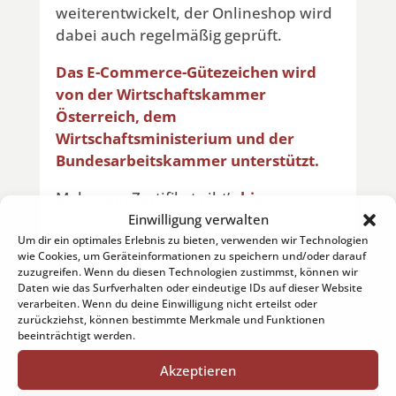
weiterentwickelt, der Onlineshop wird
dabei auch regelmäßig geprüft.
Das E-Commerce-Gütezeichen wird
von der Wirtschaftskammer
Österreich, dem
Wirtschaftsministerium und der
Bundesarbeitskammer unterstützt.
Mehr zum Zertifikat gibt’s
hier.
Einwilligung verwalten
Um dir ein optimales Erlebnis zu bieten, verwenden wir Technologien
wie Cookies, um Geräteinformationen zu speichern und/oder darauf
zuzugreifen. Wenn du diesen Technologien zustimmst, können wir
Daten wie das Surfverhalten oder eindeutige IDs auf dieser Website
←
Anleitung für's Spicy-Xmas-Shopping
verarbeiten. Wenn du deine Einwilligung nicht erteilst oder
Frenchman Salad
→
zurückziehst, können bestimmte Merkmale und Funktionen
beeinträchtigt werden.
Schlagwörter
Akzeptieren
10 Jahre Chili-Werkstatt
Chili-Pflanzen