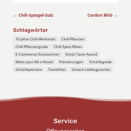
←
Chili-Spargel-Sulz
Cordon Blöö
→
Schlagwörter
10 Jahre Chili-Werkstatt
Chili-Pflanzen
Chili-Pflanzenguide
Chili-Spice-Mixes
E-Commerce-Gütezeichen
Great Taste Award
Make your life a fiesta!
Prämierungen
Schärfegrade
Schärfepioniere
TasteAtlas
Unsere Lieblingssorten
Service