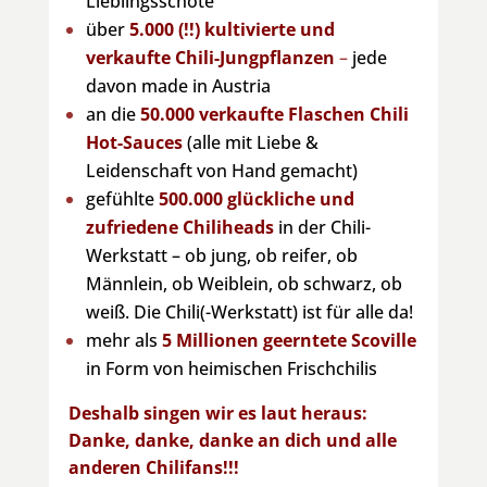
Lieblingsschote
über
5.000 (!!) kultivierte und
verkaufte Chili-Jungpflanzen
–
jede
davon made in Austria
an die
50.000 verkaufte Flaschen Chili
Hot-Sauces
(alle mit Liebe &
Leidenschaft von Hand gemacht)
gefühlte
500.000 glückliche und
zufriedene Chiliheads
in der Chili-
Werkstatt – ob jung, ob reifer, ob
Männlein, ob Weiblein, ob schwarz, ob
weiß. Die Chili(-Werkstatt) ist für alle da!
mehr als
5 Millionen geerntete Scoville
in Form von heimischen Frischchilis
Deshalb singen wir es laut heraus:
Danke, danke, danke an dich und alle
anderen Chilifans!!!