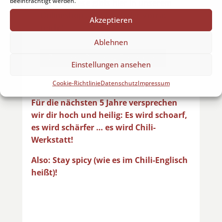
beeinträchtigt werden.
kreiert. Diese gibts hier in unserem
Onlineshop … so lange der Vorrat
Akzeptieren
reicht!
Ablehnen
Zur Spicy Birthday Tschoklad
Einstellungen ansehen
Cookie-Richtlinie
Datenschutz
Impressum
Für die nächsten 5 Jahre versprechen
wir dir hoch und heilig: Es wird schoarf,
es wird schärfer … es wird Chili-
Werkstatt!
Also: Stay spicy (wie es im Chili-Englisch
heißt)!